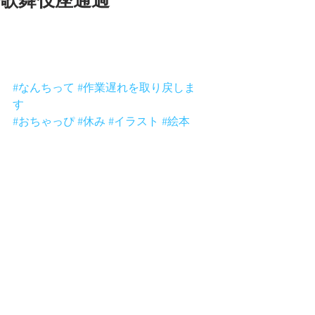
歌舞伎座通過
おはよ〜ございまーす。
さぁ一週間の始まり張り切って働きま
しょー。
え？今日休み？
#なんちって
#作業遅れを取り戻しま
す
。
#おちゃっぴ
#休み
#イラスト
#絵本