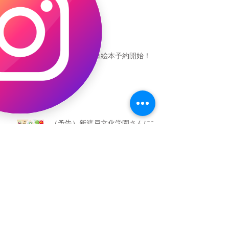
恐竜ギャオッコ絵本予約開始！
（予告）新渡戸文化学園さんにて
粘土教室
アーカイブ
2026年5月
（3）
3件の記事