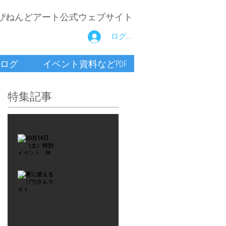
ぴねんどアート公式ウェブサイト
ログイン
ログ
イベント資料などPDF
特集記事
2021年9月26日
10月16
日
（土）
2021年7月6日
特別イ
夏に使