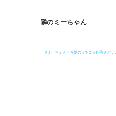
隣のミーちゃん
湘南に帰ってきました。
トイレに駆け込んだら
隣のネコのミーちゃんが見回りに入って
ご、ご苦労様です。
#ミーちゃん
#お隣の
#ネコ
#冬毛
#フワ