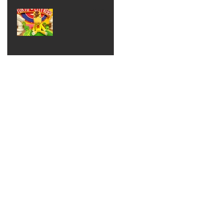
ベン
えるゾ
2017年8月10日
ト 仮
ウさん
大井競
装ハロ
ライト
馬場
ウィン
パーテ
ィー
ねんど
教室