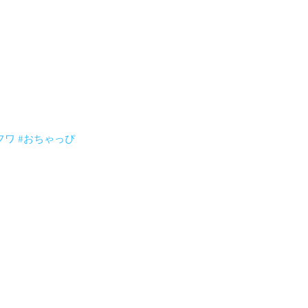
きました。
フワ
#おちゃっぴ