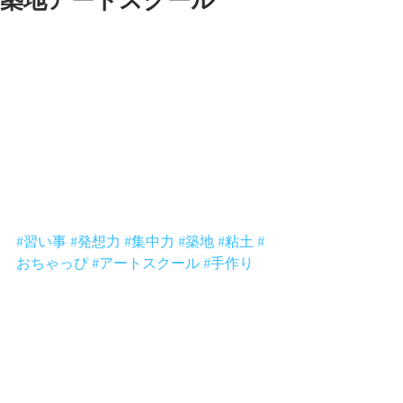
築地アートスクール
昨日のおちゃっぴアートスクールに来
てくれた男の子です。
かなり作る手際が良かったですね。
ささっと1時間でかわいいライオンさん
が出来上がりました。
タテガミはこだわって自分流で作って
ましたよ。そこが楽しいところだよね
ー。素晴らしいです。
次から少しづつ難しいのにチャレンジ
してみよー。
#習い事
#発想力
#集中力
#築地
#粘土
#
おちゃっぴ
#アートスクール
#手作り