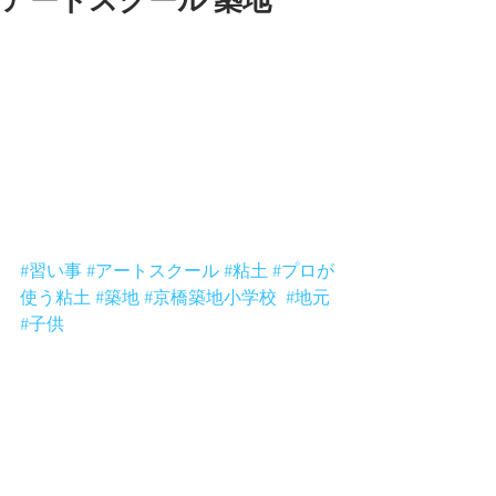
アートスクール 築地
今日は夕方築地の方が来てくれました
よー。みんな地元の方でーす。さすが
パワフルでしたよ。ははは。
ワイワイしてましたがかなり作品はい
い感じ。年齢がまちまちでしたが小学
生はすごく創意工夫があって個性的で
したね。頑張った！
みんなありがとうねー。
また来てねー。
#習い事
#アートスクール
#粘土
#プロが
使う粘土
#築地
#京橋築地小学校
#地元
#子供