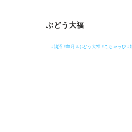
ぶどう大福
こちゃっぴが買って来てくれた華月のぶ
え？食べてない？
#鵠沼
#華月
#ぶどう大福
#こちゃっぴ
#