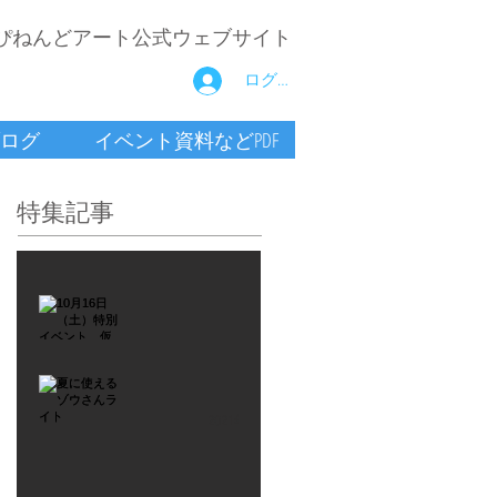
ぴねんどアート公式ウェブサイト
ログイン
ログ
イベント資料などPDF
特集記事
2021年9月26日
10月16
日
（土）
2021年7月6日
特別イ
夏に使