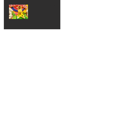
ベン
えるゾ
2017年8月10日
ト 仮
ウさん
大井競
装ハロ
ライト
馬場
ウィン
パーテ
ィー
ねんど
教室