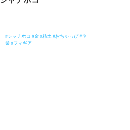
シャチホコ
先日ある企業の依頼で製作した金のシ
ャチホコに食べられる人。
きゃははは。
結構大きいよ。
#シャチホコ
#金
#粘土
#おちゃっぴ
#企
業
#フィギア