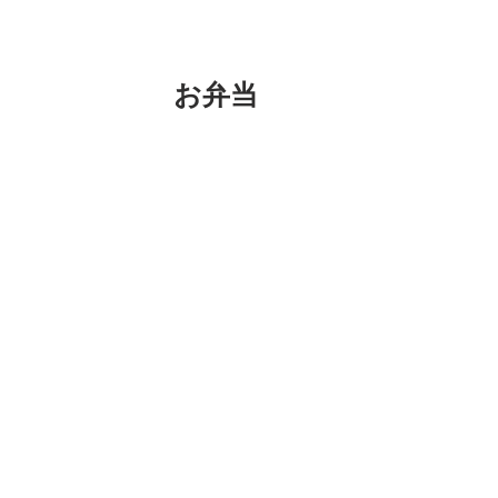
お弁当
おはよーこちゃべん。
今朝も父ちゃんのために作ってくれまし
そして朝練で早く出ていきました。
がんばれー。 