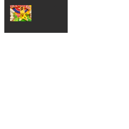
ベン
えるゾ
2017年8月10日
ト 仮
ウさん
大井競
装ハロ
ライト
馬場
ウィン
パーテ
ィー
ねんど
教室