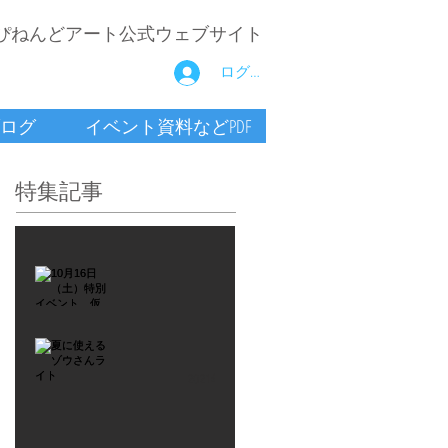
ぴねんどアート公式ウェブサイト
ログイン
ログ
イベント資料などPDF
特集記事
2021年9月26日
10月16
日
（土）
2021年7月6日
特別イ
夏に使