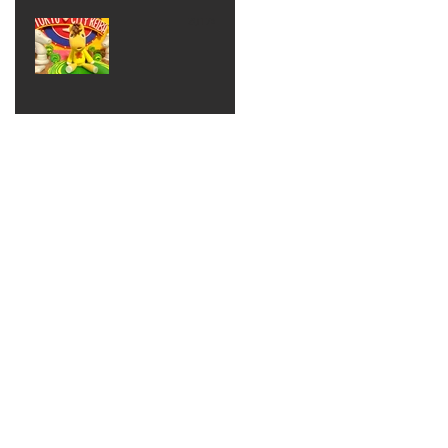
ベン
えるゾ
2017年8月10日
ト 仮
ウさん
大井競
装ハロ
ライト
馬場
ウィン
パーテ
ィー
ねんど
教室