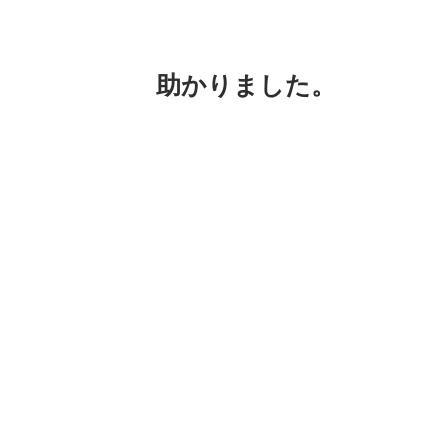
助かりました。
おはよーございます。
写真は昨日のメトロイベントの会場です
50人参加の教室 、と言ってもお子さん
しんでくれました。それを6回。マイク
実は5人の女性スタッフが分担して手伝
お昼には100人くらいの人が教室の前
た。
ありがとうございます。でも楽しかった