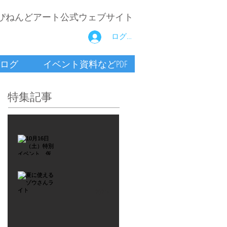
ぴねんどアート公式ウェブサイト
ログイン
ログ
イベント資料などPDF
特集記事
2021年9月26日
10月16
日
（土）
2021年7月6日
特別イ
夏に使