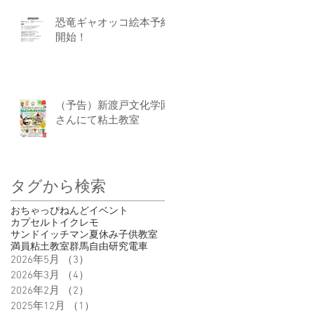
恐竜ギャオッコ絵本予約
開始！
（予告）新渡戸文化学園
さんにて粘土教室
タグから検索
おちゃっぴ
ねんど
イベント
カプセルトイ
クレモ
サンドイッチマン
夏休み
子供
教室
満員
粘土教室
群馬
自由研究
電車
2026年5月
（3）
3件の記事
2026年3月
（4）
4件の記事
2026年2月
（2）
2件の記事
2025年12月
（1）
1件の記事