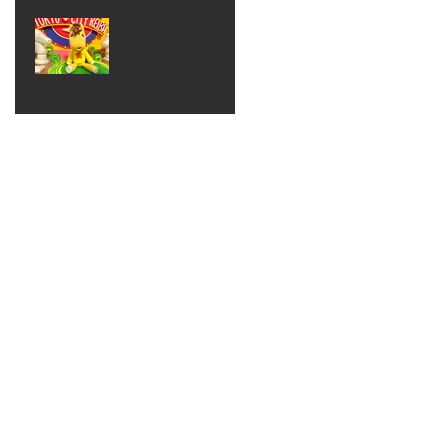
ベン
えるゾ
2017年8月10日
ト 仮
ウさん
大井競
装ハロ
ライト
馬場
ウィン
パーテ
ィー
ねんど
教室