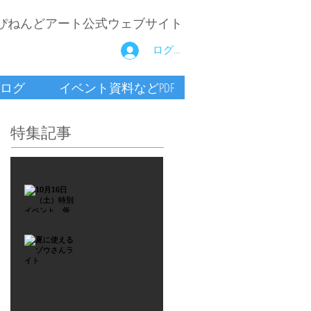
ぴねんどアート公式ウェブサイト
ログイン
ログ
イベント資料などPDF
特集記事
2021年9月26日
10月16
日
（土）
2021年7月6日
特別イ
夏に使