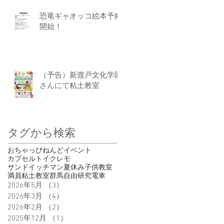
恐竜ギャオッコ絵本予約
開始！
（予告）新渡戸文化学園
さんにて粘土教室
タグから検索
おちゃっぴ
ねんど
イベント
カプセルトイ
クレモ
サンドイッチマン
夏休み
子供
教室
満員
粘土教室
群馬
自由研究
電車
2026年5月
（3）
3件の記事
2026年3月
（4）
4件の記事
2026年2月
（2）
2件の記事
2025年12月
（1）
1件の記事