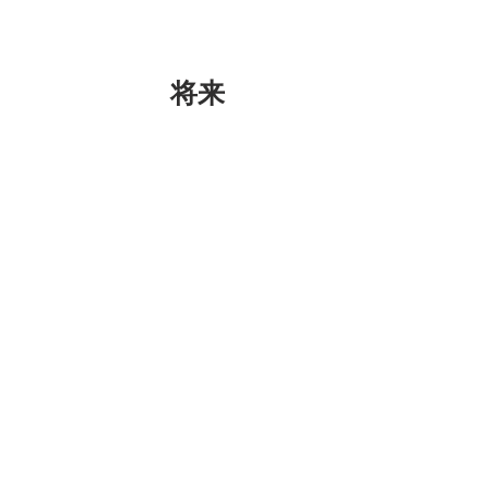
将来
おはよーこちゃべん。
きれいなたまご焼きにきれいなハム
ありがとうこちゃっぴ。
もうすぐ今年も終わるぞ娘よ。
まずは自分が進みたい第一歩を踏み出し
ゃいけないこと「それ以上のこと」をや
😊
おちゃっぴが高校生の時はバイクで学校