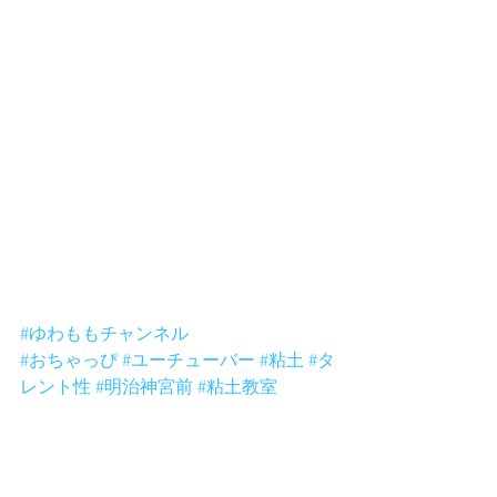
したがすぐに戻って来てやり始めると
ころはさすがです。
やるべき事がキチンと出来てました
ね。
定期的に一緒に粘土をやる話もあるの
で楽しみです。
でもママの「今日はどうだった？」の
質問でゆわちゃんが「おちゃっぴがこ
わかった。」と言ってました。はは
は、教える時は厳しいおちゃっぴでし
た。ははは。
またあそぼーねー。
#ゆわももチャンネル
#おちゃっぴ
#ユーチューバー
#粘土
#タ
レント性
#明治神宮前
#粘土教室