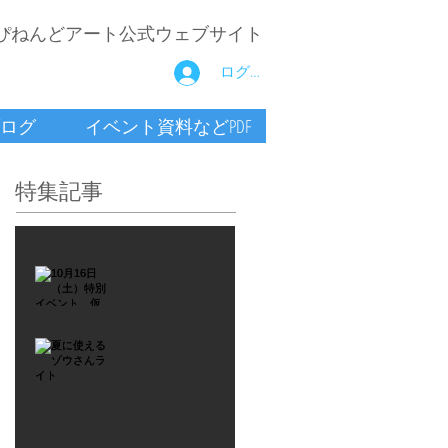
ぴねんどアート公式ウェブサイト
ログイン
ログ
イベント資料などPDF
特集記事
2021年9月26日
10月16
日
（土）
2021年7月6日
特別イ
夏に使