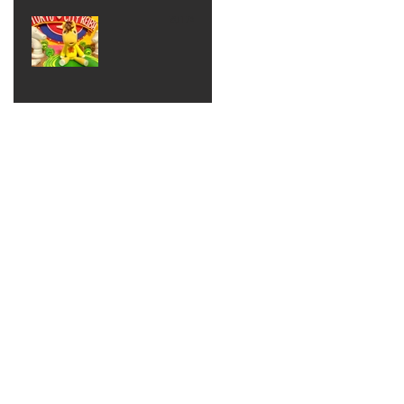
ベン
えるゾ
2017年8月10日
ト 仮
ウさん
大井競
装ハロ
ライト
馬場
ウィン
パーテ
ィー
ねんど
教室