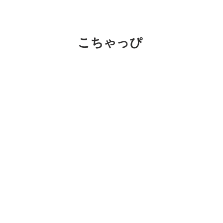
こちゃっぴ
今日は横浜の実家に来ております。娘こ
す。
楽しみですねー。 