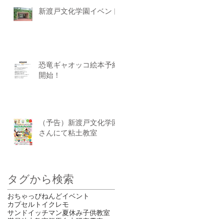
新渡戸文化学園イベント
恐竜ギャオッコ絵本予約
開始！
（予告）新渡戸文化学園
さんにて粘土教室
タグから検索
おちゃっぴ
ねんど
イベント
カプセルトイ
クレモ
サンドイッチマン
夏休み
子供
教室