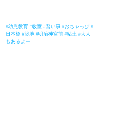
るでしょうけどそんな気持ちになって
くれるなんて嬉しすぎますうー。あり
がとう！
#幼児教育
#教室
#習い事
#おちゃっぴ
#
日本橋
#築地
#明治神宮前
#粘土
#大人
もあるよー