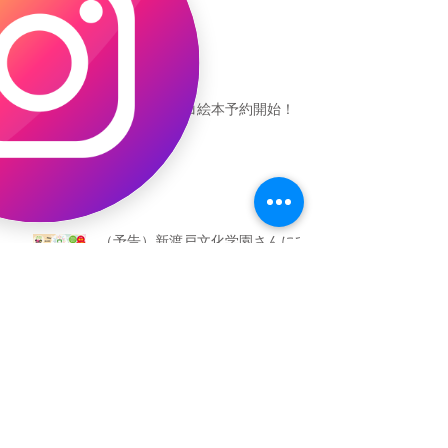
恐竜ギャオッコ絵本予約開始！
（予告）新渡戸文化学園さんにて
粘土教室
アーカイブ
2026年5月
（3）
3件の記事