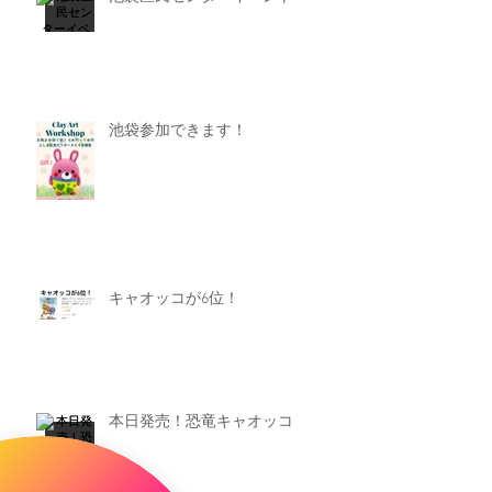
池袋参加できます！
キャオッコが6位！
本日発売！恐竜キャオッコ