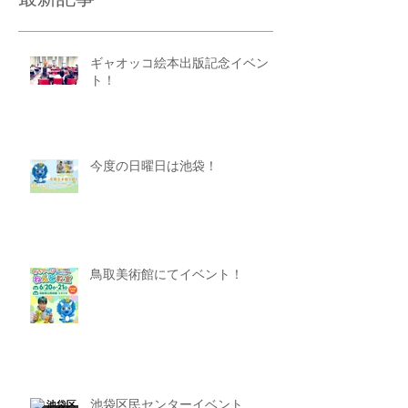
ギャオッコ絵本出版記念イベン
ト！
今度の日曜日は池袋！
鳥取美術館にてイベント！
池袋区民センターイベント