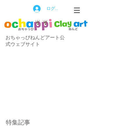
ログイン
おちゃっぴねんどアート公
式ウェブサイト
特集記事