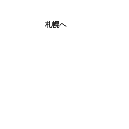
札幌へ
おはよー羽田空港。
札幌へ。
粘土教室だよー。
イーアス札幌さんだよー。
楽しみだよー。
日帰りだよー。おほほほほ。
雪降ってるかな。 