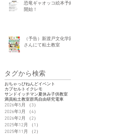
恐竜ギャオッコ絵本予約
開始！
（予告）新渡戸文化学園
さんにて粘土教室
タグから検索
おちゃっぴ
ねんど
イベント
カプセルトイ
クレモ
サンドイッチマン
夏休み
子供
教室
満員
粘土教室
群馬
自由研究
電車
2026年5月
（3）
3件の記事
2026年3月
（4）
4件の記事
2026年2月
（2）
2件の記事
2025年12月
（1）
1件の記事
2025年11月
（2）
2件の記事