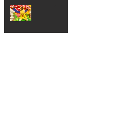
ベン
えるゾ
2017年8月10日
ト 仮
ウさん
大井競
装ハロ
ライト
馬場
ウィン
パーテ
ィー
ねんど
教室