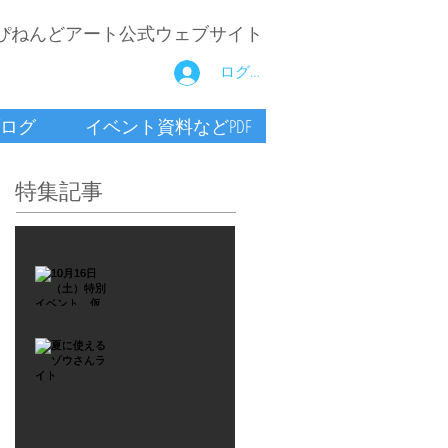
ぴねんどアート公式ウェブサイト
ログイン
ログ
イベント資料などPDF
特集記事
2021年9月26日
10月16
日
（土）
2021年7月6日
特別イ
夏に使