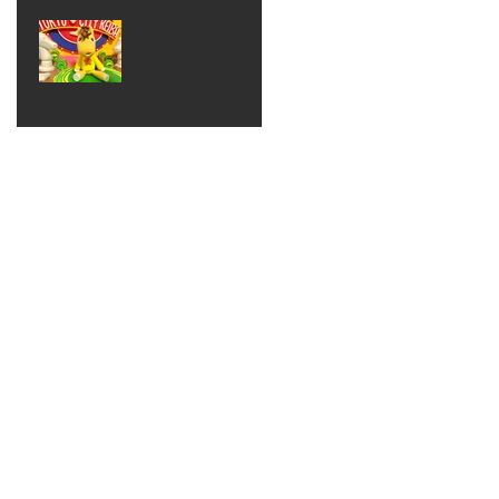
ベン
えるゾ
2017年8月10日
ト 仮
ウさん
大井競
装ハロ
ライト
馬場
ウィン
パーテ
ィー
ねんど
教室