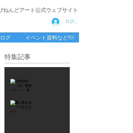
ぴねんどアート公式ウェブサイト
ログイン
ログ
イベント資料などPDF
特集記事
2021年9月26日
10月16
日
（土）
2021年7月6日
特別イ
夏に使