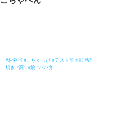
こちゃべん
おはよーこちゃ弁
今日はのり弁ですなー。
卵焼きになんか挟まってる。
ランチ楽しみでーす。
昨日は甘ーいおかし作ってくれて頑張
ってますなー。ん？たしかテスト前だ
ったような。ま、いいか。
#お弁当
#こちゃっぴ
#テスト前
#JK
#卵
焼き
#高1
#娘
#ババ弁