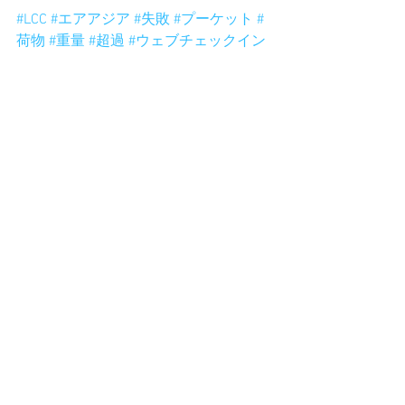
#LCC
#エアアジア
#失敗
#プーケット
#
荷物
#重量
#超過
#ウェブチェックイン