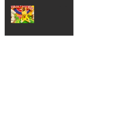
ベン
えるゾ
2017年8月10日
ト 仮
ウさん
大井競
装ハロ
ライト
馬場
ウィン
パーテ
ィー
ねんど
教室