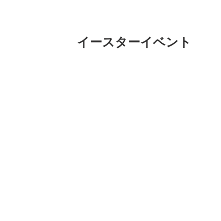
イースターイベント
来週から「ハッピーイースターおちゃっ
たくさん買っちゃったよー。旅行に行っ
おちゃっぴはキリギリス精神で楽しむと
日はラムネお菓子パーティーもあるよ〜