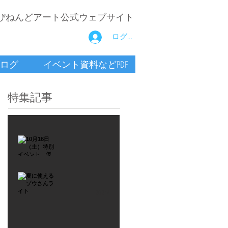
ぴねんどアート公式ウェブサイト
ログイン
ログ
イベント資料などPDF
特集記事
2021年9月26日
10月16
日
（土）
2021年7月6日
特別イ
夏に使