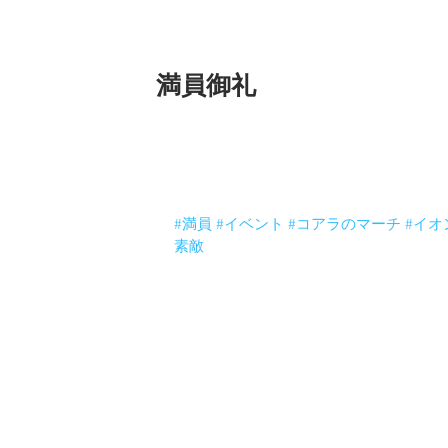
満員御礼
今日はコアラのマーチねんど教室！
東戸塚イオンさんにて終わりましたー。
てましたー。かなり集中して没頭してす
た！ありがとうございます！
2回目満員でしたよー。
#満員
#イベント
#コアラのマーチ
#イオ
素敵