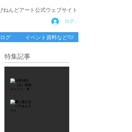
ぴねんどアート公式ウェブサイト
ログイン
ログ
イベント資料などPDF
特集記事
2021年9月26日
10月16
日
（土）
2021年7月6日
特別イ
夏に使