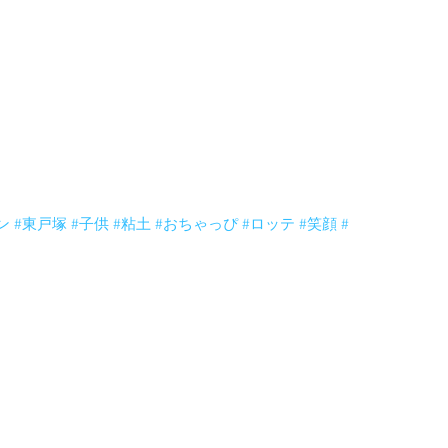
可愛いコアラさん出来ましたよー。みんな粘土頑張っ
ごかったですよ。作品もいろいろ工夫されて楽しかっ
ン
#東戸塚
#子供
#粘土
#おちゃっぴ
#ロッテ
#笑顔
#