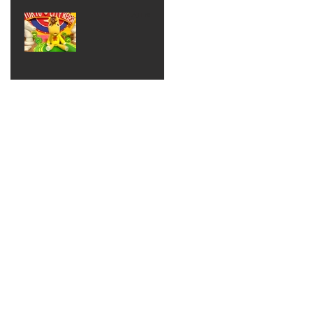
ベン
えるゾ
2017年8月10日
ト 仮
ウさん
大井競
装ハロ
ライト
馬場
ウィン
パーテ
ィー
ねんど
教室