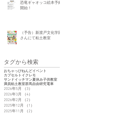
恐竜ギャオッコ絵本予約
開始！
（予告）新渡戸文化学園
さんにて粘土教室
タグから検索
おちゃっぴ
ねんど
イベント
カプセルトイ
クレモ
サンドイッチマン
夏休み
子供
教室
満員
粘土教室
群馬
自由研究
電車
2026年5月
（3）
3件の記事
2026年3月
（4）
4件の記事
2026年2月
（2）
2件の記事
2025年12月
（1）
1件の記事
2025年11月
（2）
2件の記事