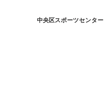
中央区スポーツセンター
日本橋教室のみんなでーす。
3月は初めて参加してくれる方も何人か
今回の鳥さんは顔まで作ったらあとは自
る作品になってましたー。
最後にプレゼントしたラムネはもう食べ
ありがとーねー。 