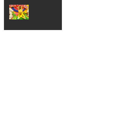
ベン
えるゾ
2017年8月10日
ト 仮
ウさん
大井競
装ハロ
ライト
馬場
ウィン
パーテ
ィー
ねんど
教室