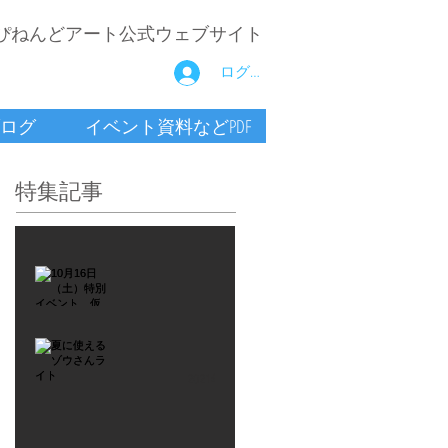
ぴねんどアート公式ウェブサイト
ログイン
ログ
イベント資料などPDF
特集記事
2021年9月26日
10月16
日
（土）
2021年7月6日
特別イ
夏に使