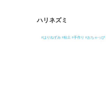
ハリネズミ
顔の表情は凹凸で変わりますね。粘土は
度もこすって雰囲気を出します。
#はりねずみ
#粘土
#手作り
#おちゃっぴ