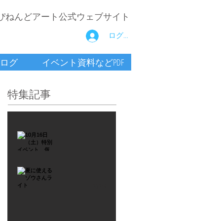
ぴねんどアート公式ウェブサイト
ログイン
ログ
イベント資料などPDF
特集記事
2021年9月26日
10月16
日
（土）
2021年7月6日
特別イ
夏に使