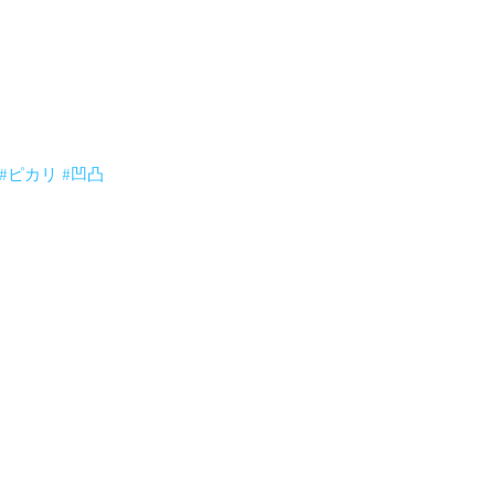
微妙な凹みは戻ってきてしまうので乾くまで何度も何
#ピカリ
#凹凸