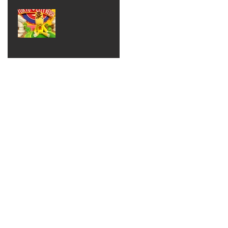
ベン
えるゾ
2017年8月10日
ト 仮
ウさん
大井競
装ハロ
ライト
馬場
ウィン
パーテ
ィー
ねんど
教室