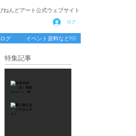
ぴねんどアート公式ウェブサイト
ログイン
ログ
イベント資料などPDF
特集記事
2021年9月26日
10月16
日
（土）
2021年7月6日
特別イ
夏に使