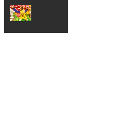
ベン
えるゾ
2017年8月10日
ト 仮
ウさん
大井競
装ハロ
ライト
馬場
ウィン
パーテ
ィー
ねんど
教室