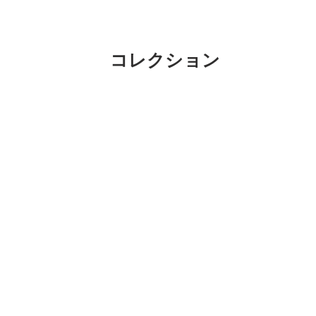
コレクション
昨日のジャンクショーでおちゃっぴが購
のソルトアンドペッパーシリーズ。これ
った。一時期はかなり日本で金額が上が
す。
今はこの会社はないので売られているこ
ないのでたまーーーに手に入れて集めて