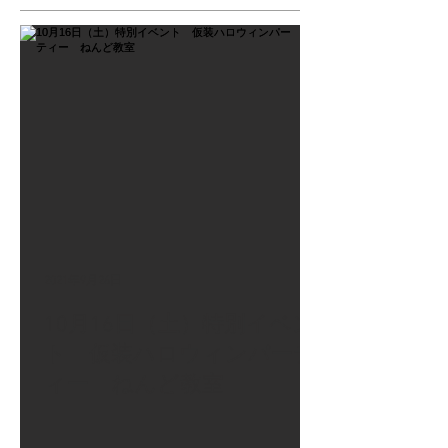
2021年9月26日
10月16日（土）特別イベン
ト 仮装ハロウィンパーテ
ィー ねんど教室