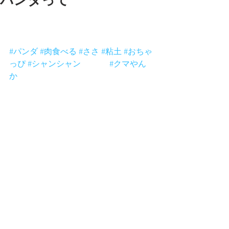
パンダって
お肉を食べるパンダもおるって
しっとった？
#パンダ
#肉食べる
#ささ
#粘土
#おちゃ
っぴ
#シャンシャン
 的な目 
#クマやん
か