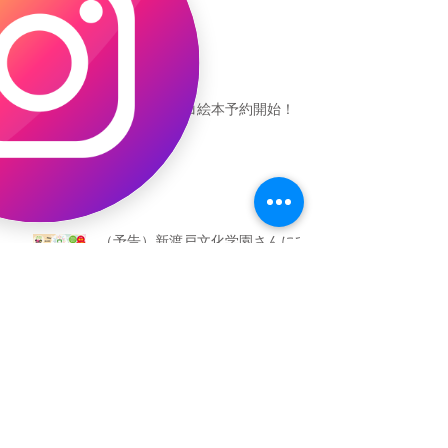
恐竜ギャオッコ絵本予約開始！
（予告）新渡戸文化学園さんにて
粘土教室
アーカイブ
2026年5月
（3）
3件の記事