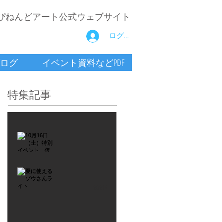
ぴねんどアート公式ウェブサイト
ログイン
ログ
イベント資料などPDF
特集記事
2021年9月26日
10月16
日
（土）
2021年7月6日
特別イ
夏に使