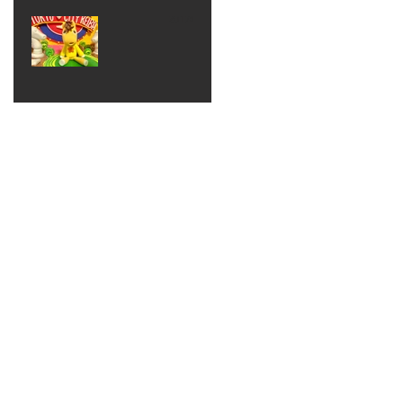
ベン
えるゾ
2017年8月10日
ト 仮
ウさん
大井競
装ハロ
ライト
馬場
ウィン
パーテ
ィー
ねんど
教室