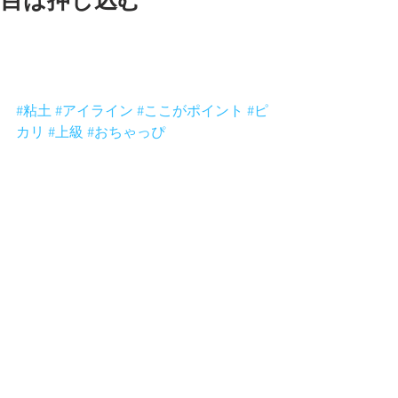
目は押し込む
目はかなり押し込みます。目は描いて
ると思っている人もいますが粘土を押
し込んで作ってます。
#粘土
#アイライン
#ここがポイント
#ピ
カリ
#上級
#おちゃっぴ