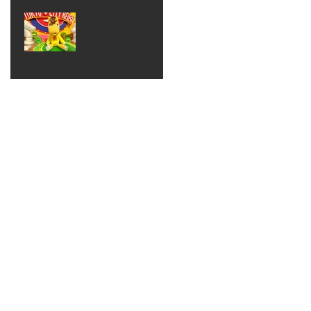
ベン
えるゾ
2017年8月10日
ト 仮
ウさん
大井競
装ハロ
ライト
馬場
ウィン
パーテ
ィー
ねんど
教室