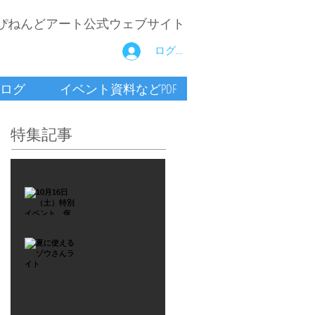
ぴねんどアート公式ウェブサイト
ログイン
ログ
イベント資料などPDF
特集記事
2021年9月26日
10月16
日
（土）
2021年7月6日
特別イ
夏に使