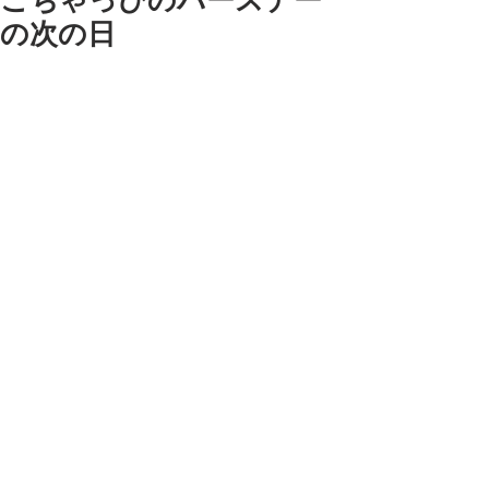
こちゃっぴのバースデー
の次の日
おはよーこちゃべん。
うちのシャンシャンが今朝も作ってく
れました。
＊誕生日が一緒？