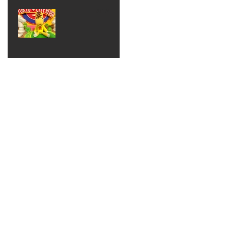
ベン
えるゾ
2017年8月10日
ト 仮
ウさん
大井競
装ハロ
ライト
馬場
ウィン
パーテ
ィー
ねんど
教室