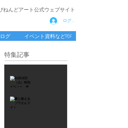
ぴねんどアート公式ウェブサイト
ログイン
ログ
イベント資料などPDF
特集記事
2021年9月26日
10月16
日
（土）
2021年7月6日
特別イ
夏に使