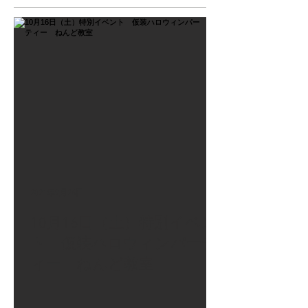
2021年9月26日
10月16日（土）特別イベン
ト 仮装ハロウィンパーテ
ィー ねんど教室