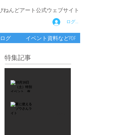
ぴねんどアート公式ウェブサイト
ログイン
ログ
イベント資料などPDF
特集記事
2021年9月26日
10月16
日
（土）
2021年7月6日
特別イ
夏に使