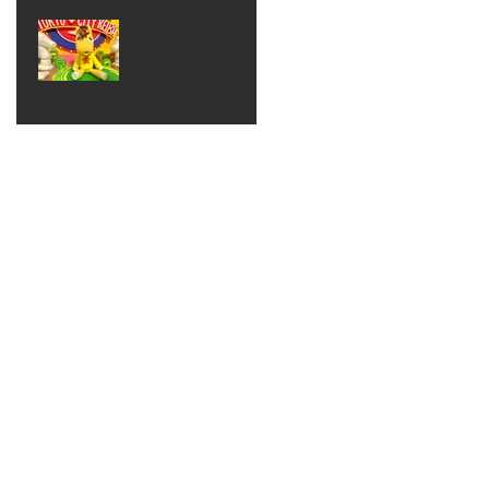
ベン
えるゾ
2017年8月10日
ト 仮
ウさん
大井競
装ハロ
ライト
馬場
ウィン
パーテ
ィー
ねんど
教室