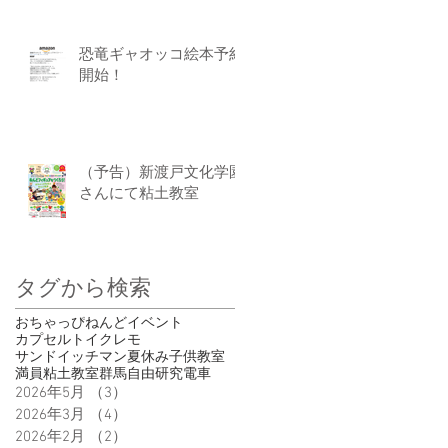
恐竜ギャオッコ絵本予約
開始！
（予告）新渡戸文化学園
さんにて粘土教室
タグから検索
おちゃっぴ
ねんど
イベント
カプセルトイ
クレモ
サンドイッチマン
夏休み
子供
教室
満員
粘土教室
群馬
自由研究
電車
2026年5月
（3）
3件の記事
2026年3月
（4）
4件の記事
2026年2月
（2）
2件の記事