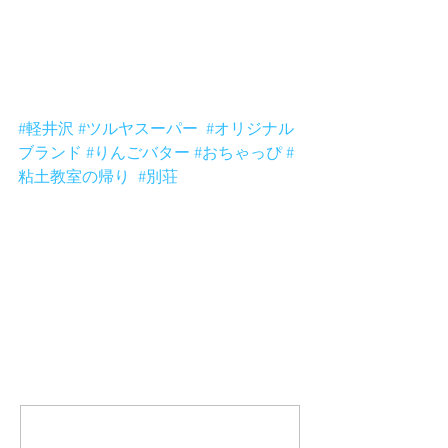
おちゃっぴのオススメはツルヤオリジ
ナル商品。りんごバター、りんごジュ
ース、コーヒー、カレー、ドレッシン
グ、ハニーナッツなどなど沢山ありま
す。手頃な値段で美味しそうです。
#軽井沢
#ツルヤスーパー
#オリジナル
ブランド
#りんごバター
#おちゃっぴ
#
粘土教室の帰り
#別荘
コメント
コメントを追加…