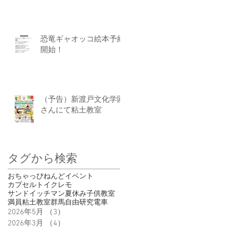
恐竜ギャオッコ絵本予約
開始！
（予告）新渡戸文化学園
さんにて粘土教室
タグから検索
おちゃっぴ
ねんど
イベント
カプセルトイ
クレモ
サンドイッチマン
夏休み
子供
教室
満員
粘土教室
群馬
自由研究
電車
2026年5月
（3）
3件の記事
2026年3月
（4）
4件の記事