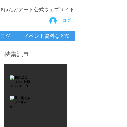
ぴねんどアート公式ウェブサイト
ログイン
ログ
イベント資料などPDF
特集記事
2021年9月26日
10月16
日
（土）
2021年7月6日
特別イ
夏に使