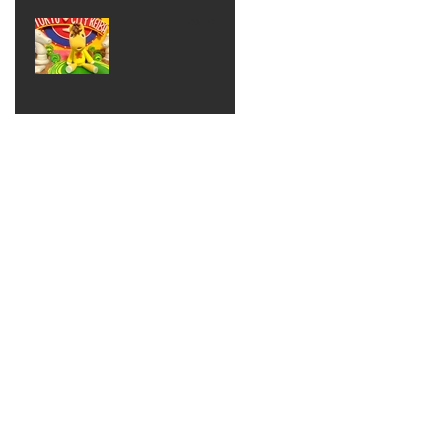
ベン
えるゾ
2017年8月10日
ト 仮
ウさん
大井競
装ハロ
ライト
馬場
ウィン
パーテ
ィー
ねんど
教室