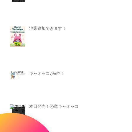
池袋参加できます！
キャオッコが6位！
本日発売！恐竜キャオッコ