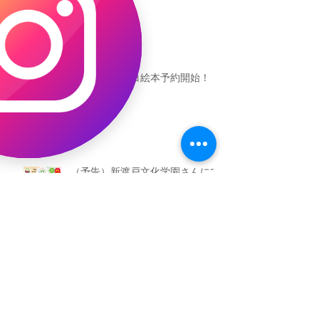
恐竜ギャオッコ絵本予約開始！
（予告）新渡戸文化学園さんにて
粘土教室
アーカイブ
2026年5月
（3）
3件の記事