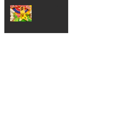
ベン
えるゾ
2017年8月10日
ト 仮
ウさん
大井競
装ハロ
ライト
馬場
ウィン
パーテ
ィー
ねんど
教室