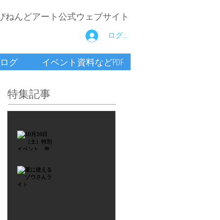
ぴねんどアート公式ウェブサイト
ログイン
ログ
イベント資料などPDF
特集記事
2021年9月26日
10月16
日
（土）
2021年7月6日
特別イ
夏に使