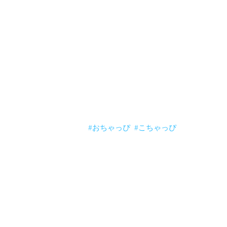
おはよーございます。
台風一過の湘南ですがゴミ箱やら自転車
電車がだいぶ止まってますがとりあえず
みなさん無事ですかー東北、北海道のみ
#おちゃっぴ
#こちゃっぴ
コメント