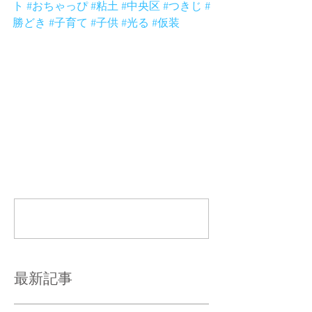
ト
#おちゃっぴ
#粘土
#中央区
#つきじ
#
勝どき
#子育て
#子供
#光る
#仮装
コメント
コメントを追加…
最新記事