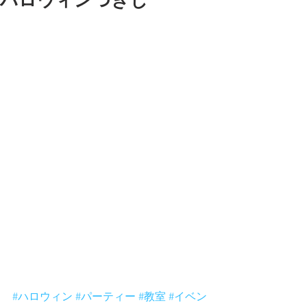
ハロウィンつきじ
明日のつきじハロウィン教室１６時の
回は満員！ありがとー。
日曜日の午後は空いてるよ〜〜。
待ってるよ〜〜。
#ハロウィン
#パーティー
#教室
#イベン