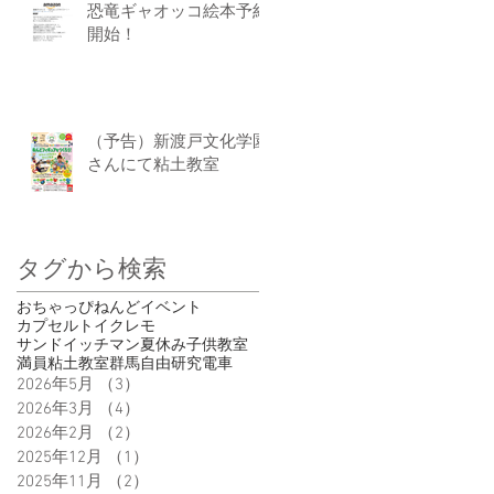
恐竜ギャオッコ絵本予約
開始！
（予告）新渡戸文化学園
さんにて粘土教室
タグから検索
おちゃっぴ
ねんど
イベント
カプセルトイ
クレモ
サンドイッチマン
夏休み
子供
教室
満員
粘土教室
群馬
自由研究
電車
2026年5月
（3）
3件の記事
2026年3月
（4）
4件の記事
2026年2月
（2）
2件の記事
2025年12月
（1）
1件の記事
2025年11月
（2）
2件の記事