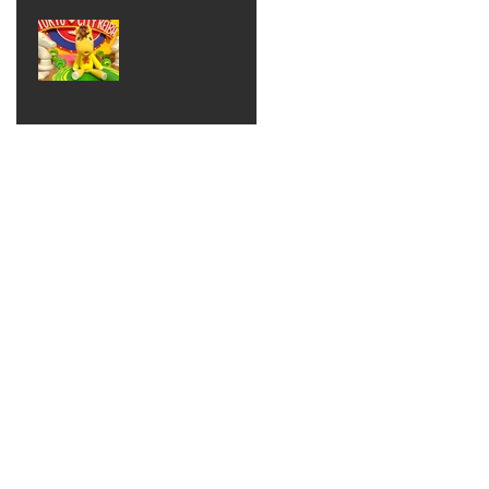
ベン
えるゾ
2017年8月10日
ト 仮
ウさん
大井競
装ハロ
ライト
馬場
ウィン
パーテ
ィー
ねんど
教室