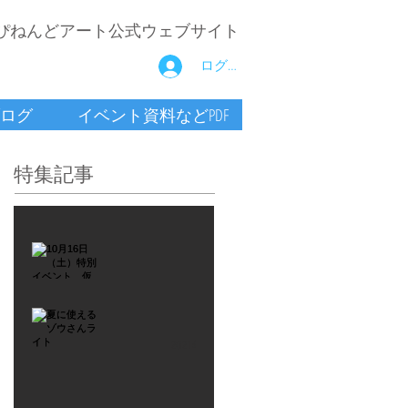
ぴねんどアート公式ウェブサイト
ログイン
ログ
イベント資料などPDF
特集記事
2021年9月26日
10月16
日
（土）
2021年7月6日
特別イ
夏に使