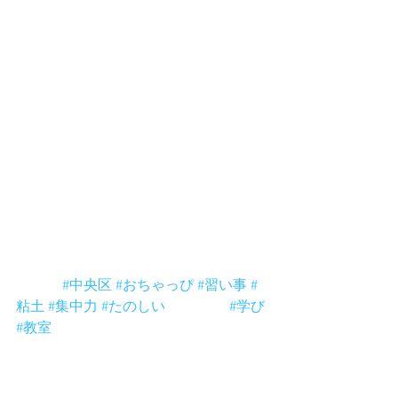
クモの体はいくつに分かれてる？
クモは悪い生き物？
そんな事を子供達と話します。
覚えるというより考える事を学びま
す。
それから粘土でクモを作ってヒモを結
んで蜘蛛の巣を実際に作ってみます。
毎回勉強になる、おちゃっぴもね。は
ははは。
＊ピカリッジ は毎週水曜日つきじにて
開催中。興味ある方はメッセージくだ
さいね。有料ですが１日体験もできま
す。
＃築地 
#中央区
#おちゃっぴ
#習い事
#
粘土
#集中力
#たのしい
 ＃新しい 
#学び
#教室