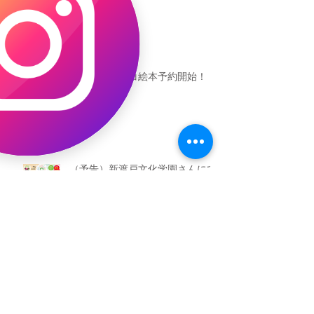
恐竜ギャオッコ絵本予約開始！
（予告）新渡戸文化学園さんにて
粘土教室
アーカイブ
2026年5月
（3）
3件の記事