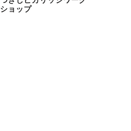
つきじピカリッジワーク
ショップ
日曜日のピカリッジワークショップも
盛り上がりましたよー。レンジの中で
膨らむ物体を見てください！化学反応
を学びましたよ。