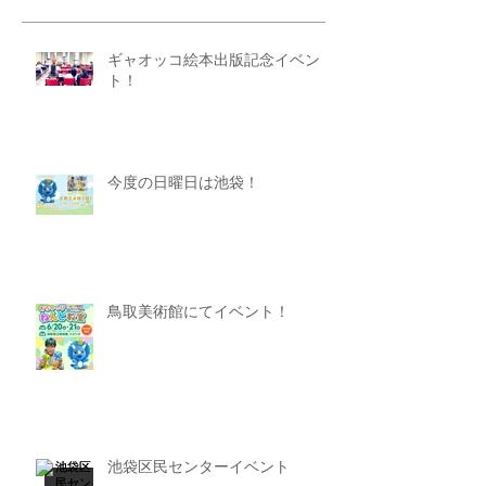
ギャオッコ絵本出版記念イベン
ト！
今度の日曜日は池袋！
鳥取美術館にてイベント！
池袋区民センターイベント