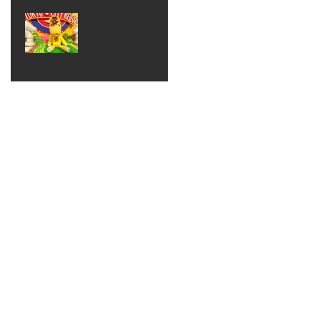
ベン
えるゾ
2017年8月10日
ト 仮
ウさん
大井競
装ハロ
ライト
馬場
ウィン
パーテ
ィー
ねんど
教室