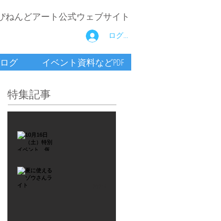
ぴねんどアート公式ウェブサイト
ログイン
ログ
イベント資料などPDF
特集記事
2021年9月26日
10月16
日
（土）
2021年7月6日
特別イ
夏に使