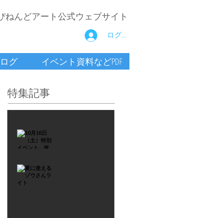
ぴねんどアート公式ウェブサイト
ログイン
ログ
イベント資料などPDF
特集記事
2021年9月26日
10月16
日
（土）
2021年7月6日
特別イ
夏に使