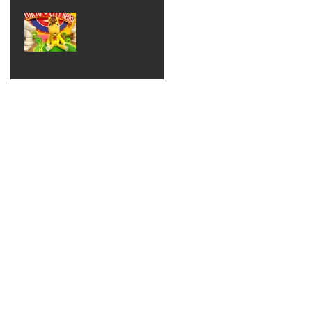
ベン
えるゾ
2017年8月10日
ト 仮
ウさん
大井競
装ハロ
ライト
馬場
ウィン
パーテ
ィー
ねんど
教室