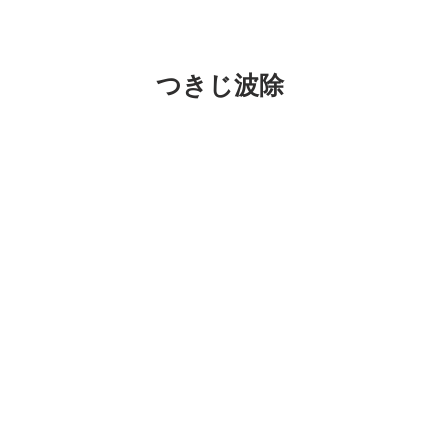
つきじ波除
つきじ波除神社へ行ってきました。最近
災難から守ってくれる神社なんですよね
大きな大きな獅子頭がオスとメス2匹も祀