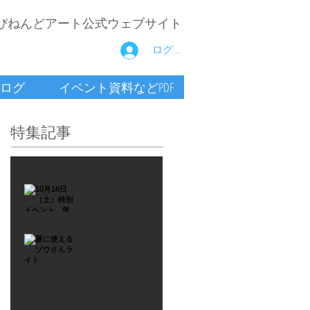
ぴねんどアート公式ウェブサイト
ログイン
ログ
イベント資料などPDF
特集記事
2021年9月26日
10月16
日
（土）
2021年7月6日
特別イ
夏に使