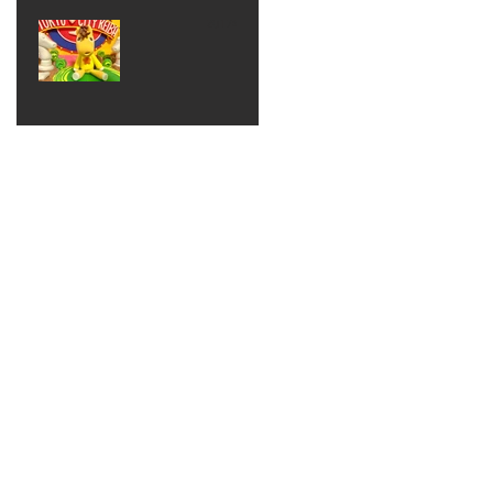
ベン
えるゾ
2017年8月10日
ト 仮
ウさん
大井競
装ハロ
ライト
馬場
ウィン
パーテ
ィー
ねんど
教室