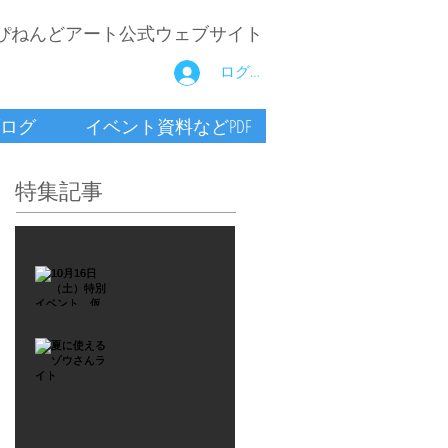
ぴねんどアート公式ウェブサイト
ログイン
ログ
イベント資料などPDF
特集記事
2021年9月26日
10月16
日
（土）
2021年7月6日
特別イ
夏に使