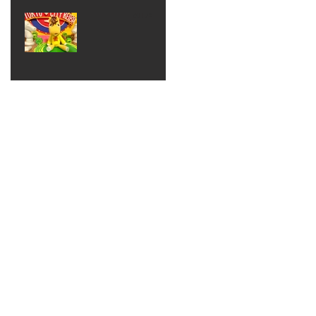
ベン
えるゾ
2017年8月10日
ト 仮
ウさん
大井競
装ハロ
ライト
馬場
ウィン
パーテ
ィー
ねんど
教室