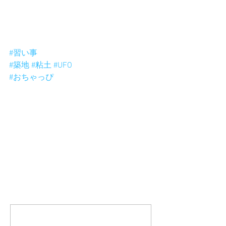
なんと粘土は電気を通すものもあるん
です。
可愛いUFOを光らせるよー。
https://www.picaridge.com/
#習い事
#築地
#粘土
#UFO
#おちゃっぴ
コメント
コメントを追加…