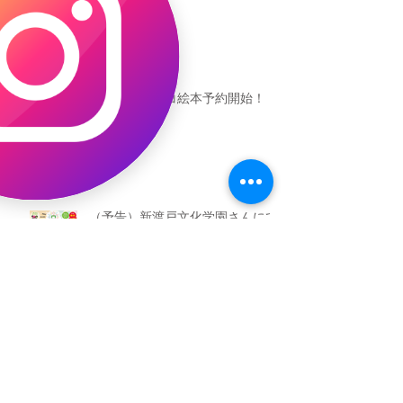
恐竜ギャオッコ絵本予約開始！
（予告）新渡戸文化学園さんにて
粘土教室
アーカイブ
2026年5月
（3）
3件の記事