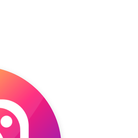
今日は湘南大船教室！
パンダペンたて楽しかったよー。はじ
めての子もパパとママと頑張りました
ねー。慣れてる子はさすがですね作品
から楽しさが溢れてますね。
おちゃっぴの教室はリピーターが多い
んです。1回目よりも2回目、3回目がさ
らに楽しいんですよー。
大変なところもありますけどね乗り越
える楽しさも味わえます。ふふふ。5月
は自分だけの電気スタンド作る予定で
ーす。
ochappi.com 