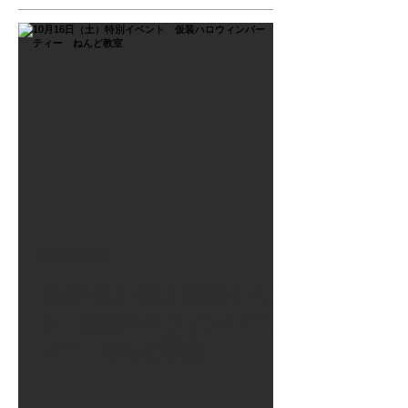
2021年9月26日
10月16日（土）特別イベン
ト 仮装ハロウィンパーテ
ィー ねんど教室